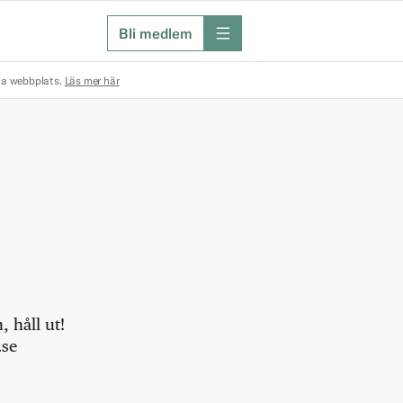
Bli medlem
meny
na webbplats.
Läs mer här
 håll ut!
.se