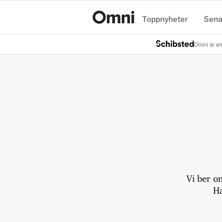
Toppnyheter
Sena
Hem
Omni är en
Vi ber o
Ha