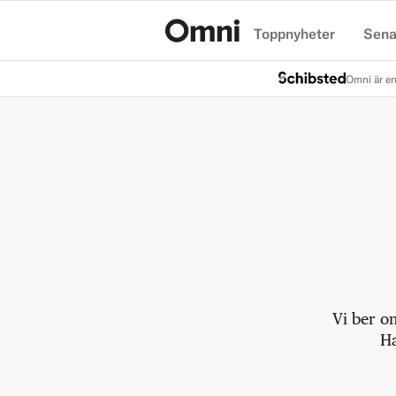
Toppnyheter
Sena
Hem
Omni är en
Vi ber o
Ha