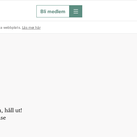
Bli medlem
meny
na webbplats.
Läs mer här
 håll ut!
.se