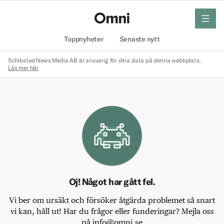
meny
Hem
Toppnyheter
Senaste nytt
Schibsted News Media AB är ansvarig för dina data på denna webbplats.
Läs mer här
Oj! Något har gått fel.
Vi ber om ursäkt och försöker åtgärda problemet så snart
vi kan, håll ut! Har du frågor eller funderingar? Mejla oss
på info@omni.se