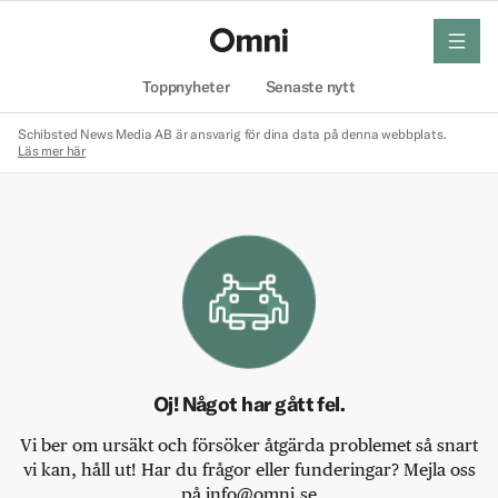
meny
Hem
Toppnyheter
Senaste nytt
Schibsted News Media AB är ansvarig för dina data på denna webbplats.
Läs mer här
Oj! Något har gått fel.
Vi ber om ursäkt och försöker åtgärda problemet så snart
vi kan, håll ut! Har du frågor eller funderingar? Mejla oss
på info@omni.se