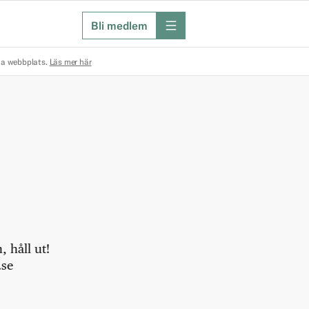
Bli medlem
meny
na webbplats.
Läs mer här
 håll ut!
.se