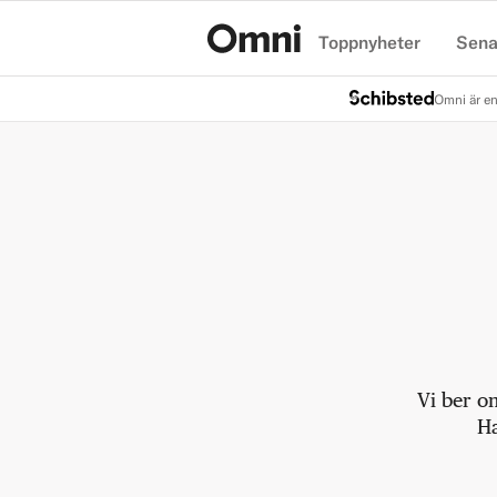
Toppnyheter
Sena
Hem
Omni är en
Vi ber o
Ha