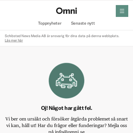
meny
Hem
Toppnyheter
Senaste nytt
Schibsted News Media AB är ansvarig för dina data på denna webbplats.
Läs mer här
Oj! Något har gått fel.
Vi ber om ursäkt och försöker åtgärda problemet så snart
vi kan, håll ut! Har du frågor eller funderingar? Mejla oss
på info@omni.se