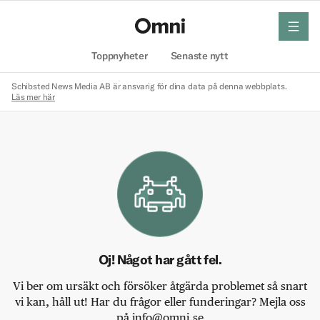
meny
Hem
Toppnyheter
Senaste nytt
Schibsted News Media AB är ansvarig för dina data på denna webbplats.
Läs mer här
Oj! Något har gått fel.
Vi ber om ursäkt och försöker åtgärda problemet så snart
vi kan, håll ut! Har du frågor eller funderingar? Mejla oss
på info@omni.se