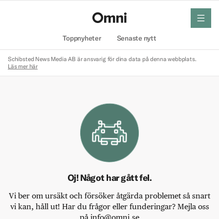
meny
Hem
Toppnyheter
Senaste nytt
Schibsted News Media AB är ansvarig för dina data på denna webbplats.
Läs mer här
Oj! Något har gått fel.
Vi ber om ursäkt och försöker åtgärda problemet så snart
vi kan, håll ut! Har du frågor eller funderingar? Mejla oss
på info@omni.se