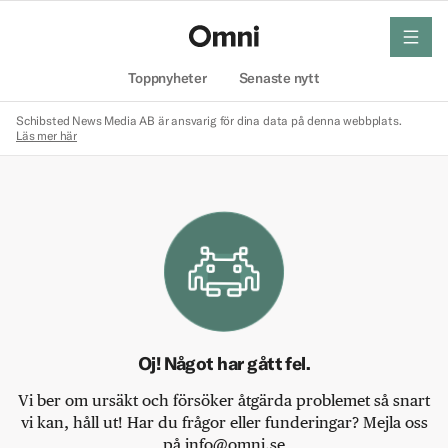
meny
Hem
Toppnyheter
Senaste nytt
Schibsted News Media AB är ansvarig för dina data på denna webbplats.
Läs mer här
Oj! Något har gått fel.
Vi ber om ursäkt och försöker åtgärda problemet så snart
vi kan, håll ut! Har du frågor eller funderingar? Mejla oss
på info@omni.se