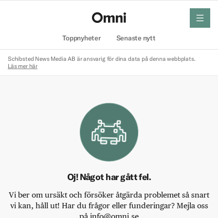
meny
Hem
Toppnyheter
Senaste nytt
Schibsted News Media AB är ansvarig för dina data på denna webbplats.
Läs mer här
Oj! Något har gått fel.
Vi ber om ursäkt och försöker åtgärda problemet så snart
vi kan, håll ut! Har du frågor eller funderingar? Mejla oss
på info@omni.se