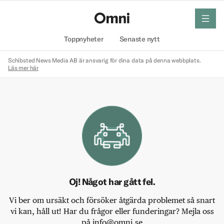
meny
Hem
Toppnyheter
Senaste nytt
Schibsted News Media AB är ansvarig för dina data på denna webbplats.
Läs mer här
Oj! Något har gått fel.
Vi ber om ursäkt och försöker åtgärda problemet så snart
vi kan, håll ut! Har du frågor eller funderingar? Mejla oss
på info@omni.se