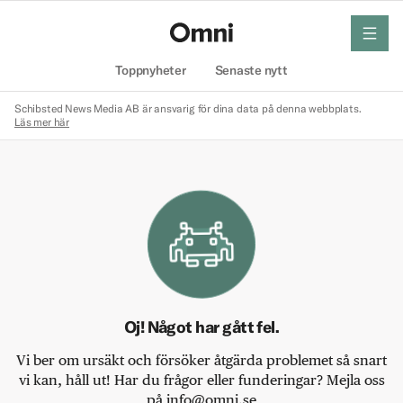
meny
Hem
Toppnyheter
Senaste nytt
Schibsted News Media AB är ansvarig för dina data på denna webbplats.
Läs mer här
Oj! Något har gått fel.
Vi ber om ursäkt och försöker åtgärda problemet så snart
vi kan, håll ut! Har du frågor eller funderingar? Mejla oss
på info@omni.se