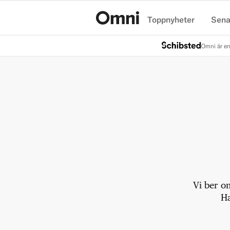
Toppnyheter
Sena
Hem
Omni är en
Vi ber o
Ha