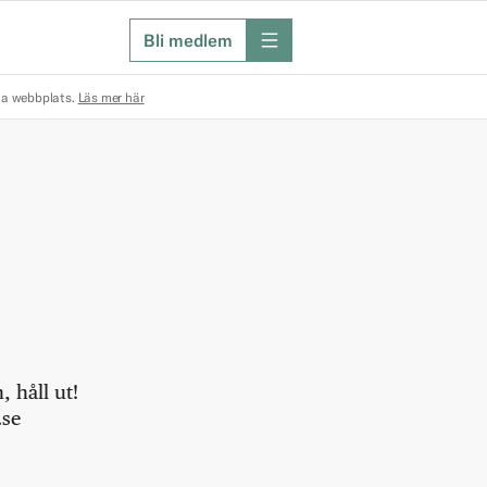
Bli medlem
meny
na webbplats.
Läs mer här
 håll ut!
.se