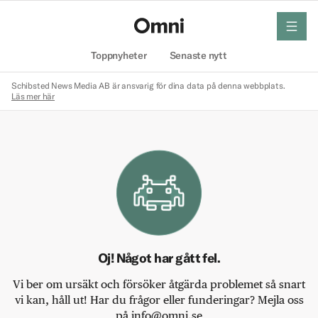
meny
Hem
Toppnyheter
Senaste nytt
Schibsted News Media AB är ansvarig för dina data på denna webbplats.
Läs mer här
Oj! Något har gått fel.
Vi ber om ursäkt och försöker åtgärda problemet så snart
vi kan, håll ut! Har du frågor eller funderingar? Mejla oss
på info@omni.se