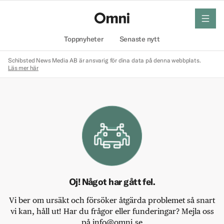
meny
Hem
Toppnyheter
Senaste nytt
Schibsted News Media AB är ansvarig för dina data på denna webbplats.
Läs mer här
Oj! Något har gått fel.
Vi ber om ursäkt och försöker åtgärda problemet så snart
vi kan, håll ut! Har du frågor eller funderingar? Mejla oss
på info@omni.se