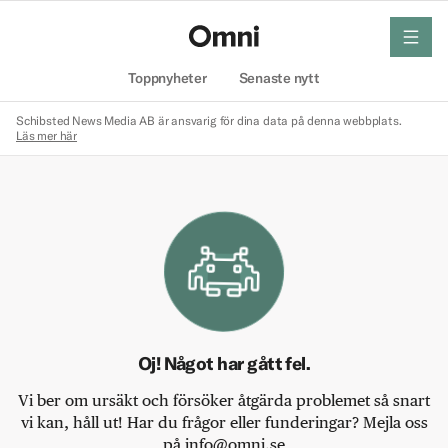
meny
Hem
Toppnyheter
Senaste nytt
Schibsted News Media AB är ansvarig för dina data på denna webbplats.
Läs mer här
Oj! Något har gått fel.
Vi ber om ursäkt och försöker åtgärda problemet så snart
vi kan, håll ut! Har du frågor eller funderingar? Mejla oss
på info@omni.se