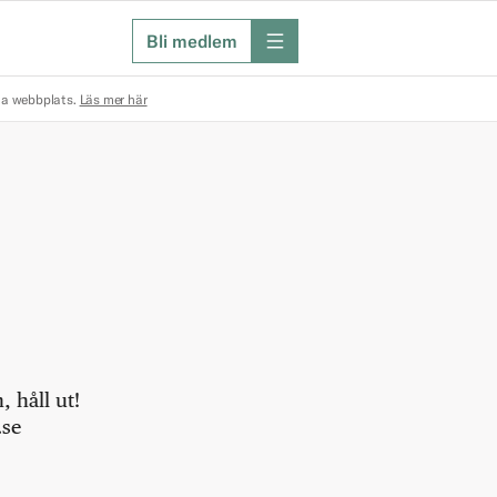
Bli medlem
meny
na webbplats.
Läs mer här
 håll ut!
.se