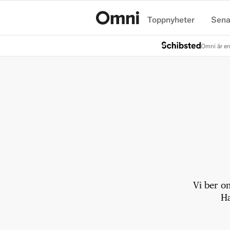
Toppnyheter
Sena
Hem
Omni är en
Vi ber o
Ha