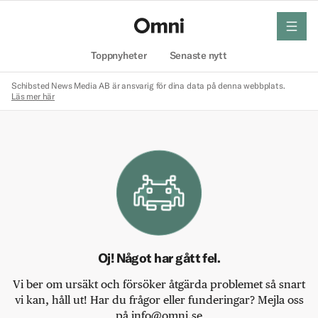
meny
Hem
Toppnyheter
Senaste nytt
Schibsted News Media AB är ansvarig för dina data på denna webbplats.
Läs mer här
Oj! Något har gått fel.
Vi ber om ursäkt och försöker åtgärda problemet så snart
vi kan, håll ut! Har du frågor eller funderingar? Mejla oss
på info@omni.se