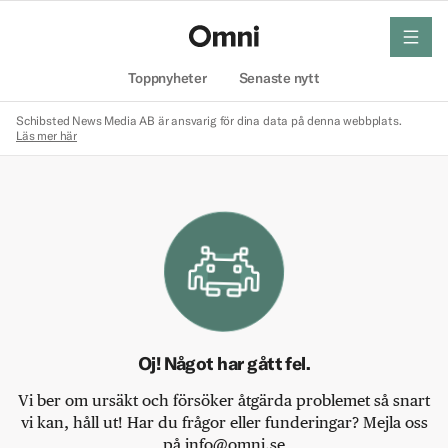
meny
Hem
Toppnyheter
Senaste nytt
Schibsted News Media AB är ansvarig för dina data på denna webbplats.
Läs mer här
Oj! Något har gått fel.
Vi ber om ursäkt och försöker åtgärda problemet så snart
vi kan, håll ut! Har du frågor eller funderingar? Mejla oss
på info@omni.se