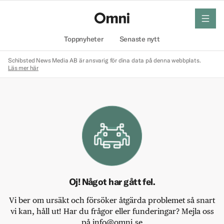
meny
Hem
Toppnyheter
Senaste nytt
Schibsted News Media AB är ansvarig för dina data på denna webbplats.
Läs mer här
Oj! Något har gått fel.
Vi ber om ursäkt och försöker åtgärda problemet så snart
vi kan, håll ut! Har du frågor eller funderingar? Mejla oss
på info@omni.se