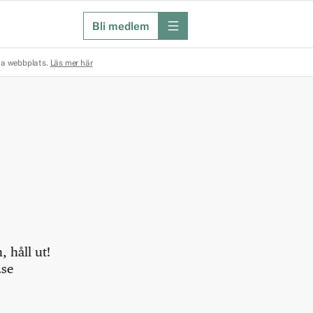
Bli medlem
meny
na webbplats.
Läs mer här
 håll ut!
.se