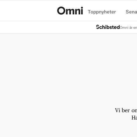
Toppnyheter
Sena
Hem
Omni är en
Vi ber o
Ha