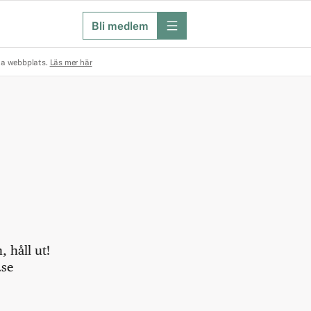
Bli medlem
meny
na webbplats.
Läs mer här
 håll ut!
.se