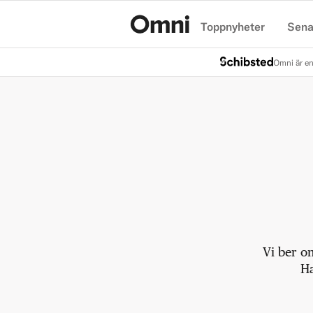
Toppnyheter
Sena
Hem
Omni är en
Vi ber o
Ha