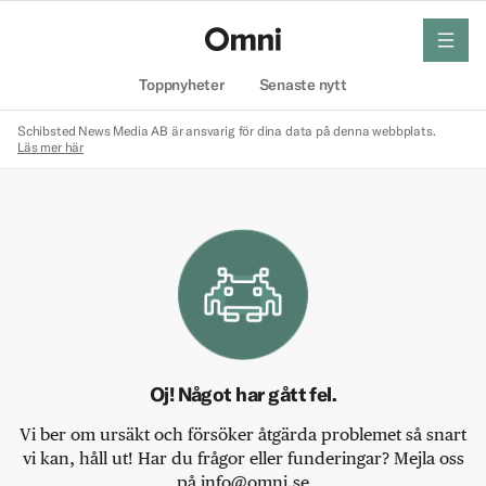
meny
Hem
Toppnyheter
Senaste nytt
Schibsted News Media AB är ansvarig för dina data på denna webbplats.
Läs mer här
Oj! Något har gått fel.
Vi ber om ursäkt och försöker åtgärda problemet så snart
vi kan, håll ut! Har du frågor eller funderingar? Mejla oss
på info@omni.se