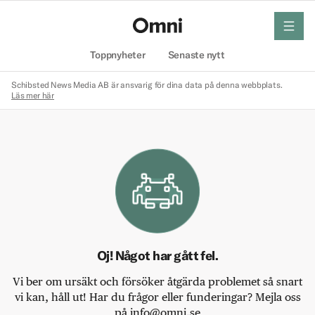
meny
Hem
Toppnyheter
Senaste nytt
Schibsted News Media AB är ansvarig för dina data på denna webbplats.
Läs mer här
Oj! Något har gått fel.
Vi ber om ursäkt och försöker åtgärda problemet så snart
vi kan, håll ut! Har du frågor eller funderingar? Mejla oss
på info@omni.se