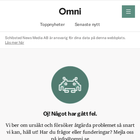
meny
Hem
Toppnyheter
Senaste nytt
Schibsted News Media AB är ansvarig för dina data på denna webbplats.
Läs mer här
Oj! Något har gått fel.
Vi ber om ursäkt och försöker åtgärda problemet så snart
vi kan, håll ut! Har du frågor eller funderingar? Mejla oss
på info@omni.se