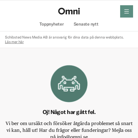
meny
Hem
Toppnyheter
Senaste nytt
Schibsted News Media AB är ansvarig för dina data på denna webbplats.
Läs mer här
Oj! Något har gått fel.
Vi ber om ursäkt och försöker åtgärda problemet så snart
vi kan, håll ut! Har du frågor eller funderingar? Mejla oss
på info@omni.se