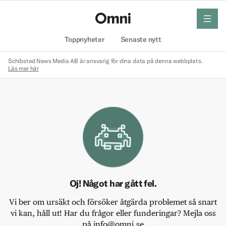
meny
Hem
Toppnyheter
Senaste nytt
Schibsted News Media AB är ansvarig för dina data på denna webbplats.
Läs mer här
Oj! Något har gått fel.
Vi ber om ursäkt och försöker åtgärda problemet så snart
vi kan, håll ut! Har du frågor eller funderingar? Mejla oss
på info@omni.se