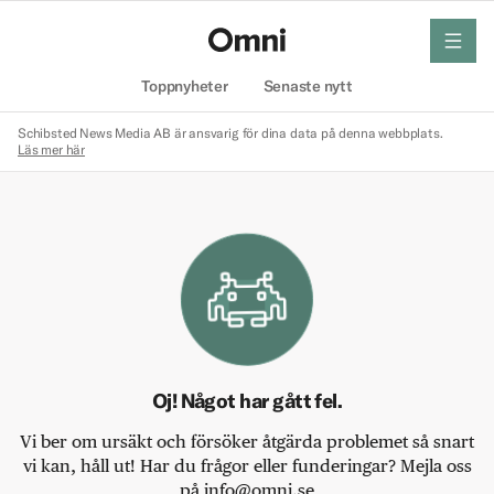
meny
Hem
Toppnyheter
Senaste nytt
Schibsted News Media AB är ansvarig för dina data på denna webbplats.
Läs mer här
Oj! Något har gått fel.
Vi ber om ursäkt och försöker åtgärda problemet så snart
vi kan, håll ut! Har du frågor eller funderingar? Mejla oss
på info@omni.se