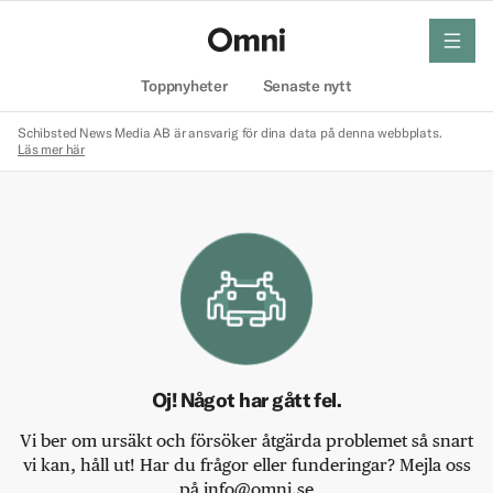
meny
Hem
Toppnyheter
Senaste nytt
Schibsted News Media AB är ansvarig för dina data på denna webbplats.
Läs mer här
Oj! Något har gått fel.
Vi ber om ursäkt och försöker åtgärda problemet så snart
vi kan, håll ut! Har du frågor eller funderingar? Mejla oss
på info@omni.se