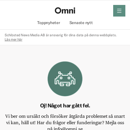
meny
Hem
Toppnyheter
Senaste nytt
Schibsted News Media AB är ansvarig för dina data på denna webbplats.
Läs mer här
Oj! Något har gått fel.
Vi ber om ursäkt och försöker åtgärda problemet så snart
vi kan, håll ut! Har du frågor eller funderingar? Mejla oss
på info@omni.se