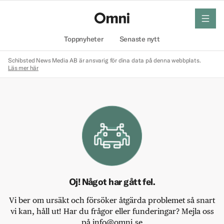
meny
Hem
Toppnyheter
Senaste nytt
Schibsted News Media AB är ansvarig för dina data på denna webbplats.
Läs mer här
Oj! Något har gått fel.
Vi ber om ursäkt och försöker åtgärda problemet så snart
vi kan, håll ut! Har du frågor eller funderingar? Mejla oss
på info@omni.se