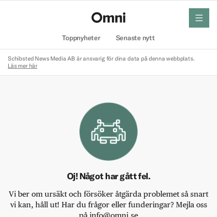
meny
Hem
Toppnyheter
Senaste nytt
Schibsted News Media AB är ansvarig för dina data på denna webbplats.
Läs mer här
Oj! Något har gått fel.
Vi ber om ursäkt och försöker åtgärda problemet så snart
vi kan, håll ut! Har du frågor eller funderingar? Mejla oss
på info@omni.se