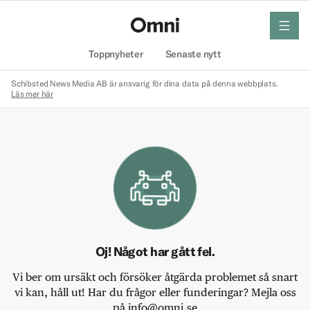
meny
Hem
Toppnyheter
Senaste nytt
Schibsted News Media AB är ansvarig för dina data på denna webbplats.
Läs mer här
Oj! Något har gått fel.
Vi ber om ursäkt och försöker åtgärda problemet så snart
vi kan, håll ut! Har du frågor eller funderingar? Mejla oss
på info@omni.se