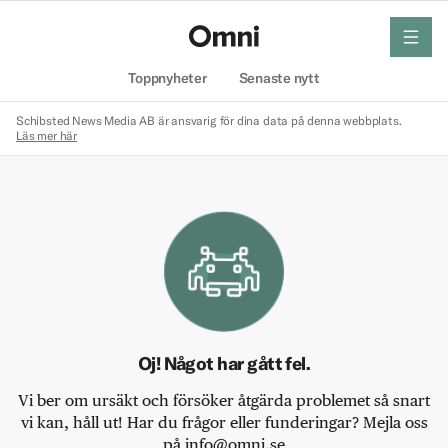
meny
Hem
Toppnyheter
Senaste nytt
Schibsted News Media AB är ansvarig för dina data på denna webbplats.
Läs mer här
Oj! Något har gått fel.
Vi ber om ursäkt och försöker åtgärda problemet så snart
vi kan, håll ut! Har du frågor eller funderingar? Mejla oss
på info@omni.se