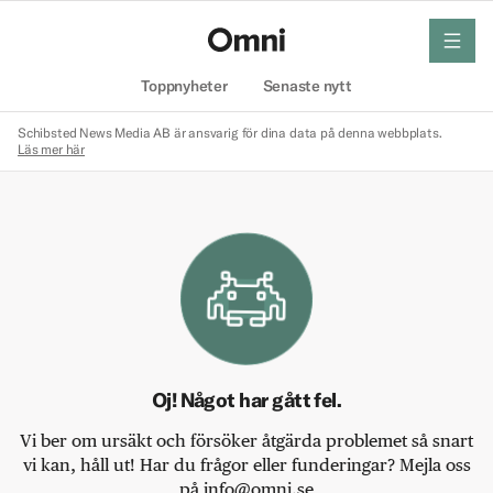
meny
Hem
Toppnyheter
Senaste nytt
Schibsted News Media AB är ansvarig för dina data på denna webbplats.
Läs mer här
Oj! Något har gått fel.
Vi ber om ursäkt och försöker åtgärda problemet så snart
vi kan, håll ut! Har du frågor eller funderingar? Mejla oss
på info@omni.se