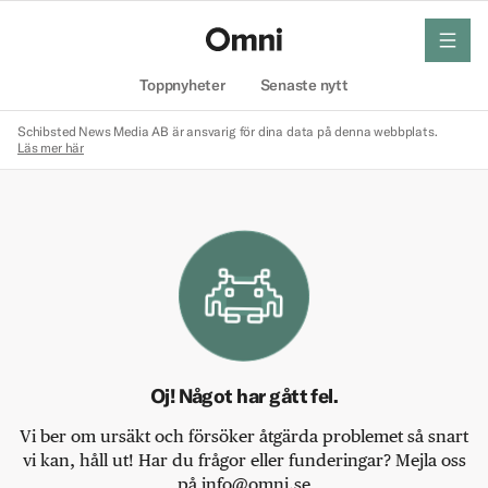
meny
Hem
Toppnyheter
Senaste nytt
Schibsted News Media AB är ansvarig för dina data på denna webbplats.
Läs mer här
Oj! Något har gått fel.
Vi ber om ursäkt och försöker åtgärda problemet så snart
vi kan, håll ut! Har du frågor eller funderingar? Mejla oss
på info@omni.se