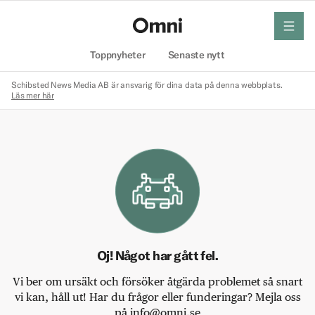
meny
Hem
Toppnyheter
Senaste nytt
Schibsted News Media AB är ansvarig för dina data på denna webbplats.
Läs mer här
Oj! Något har gått fel.
Vi ber om ursäkt och försöker åtgärda problemet så snart
vi kan, håll ut! Har du frågor eller funderingar? Mejla oss
på info@omni.se