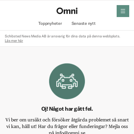
meny
Hem
Toppnyheter
Senaste nytt
Schibsted News Media AB är ansvarig för dina data på denna webbplats.
Läs mer här
Oj! Något har gått fel.
Vi ber om ursäkt och försöker åtgärda problemet så snart
vi kan, håll ut! Har du frågor eller funderingar? Mejla oss
på info@omni.se