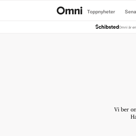
Toppnyheter
Sena
Hem
Omni är en
Vi ber o
Ha