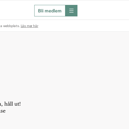
Bli medlem
meny
na webbplats.
Läs mer här
 håll ut!
.se