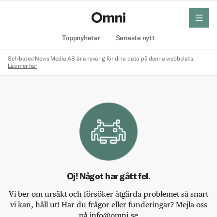
meny
Hem
Toppnyheter
Senaste nytt
Schibsted News Media AB är ansvarig för dina data på denna webbplats.
Läs mer här
Oj! Något har gått fel.
Vi ber om ursäkt och försöker åtgärda problemet så snart
vi kan, håll ut! Har du frågor eller funderingar? Mejla oss
på info@omni.se