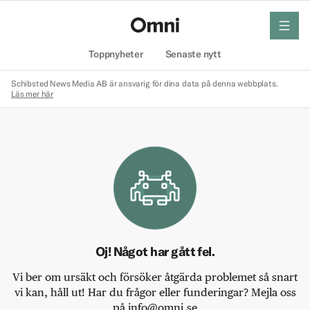
meny
Hem
Toppnyheter
Senaste nytt
Schibsted News Media AB är ansvarig för dina data på denna webbplats.
Läs mer här
Oj! Något har gått fel.
Vi ber om ursäkt och försöker åtgärda problemet så snart
vi kan, håll ut! Har du frågor eller funderingar? Mejla oss
på info@omni.se