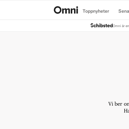
Toppnyheter
Sena
Hem
Omni är en
Vi ber o
Ha