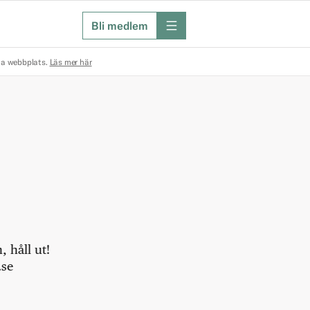
Bli medlem
meny
na webbplats.
Läs mer här
 håll ut!
.se