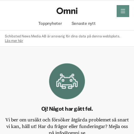
meny
Hem
Toppnyheter
Senaste nytt
Schibsted News Media AB är ansvarig för dina data på denna webbplats.
Läs mer här
Oj! Något har gått fel.
Vi ber om ursäkt och försöker åtgärda problemet så snart
vi kan, håll ut! Har du frågor eller funderingar? Mejla oss
på info@omni.se