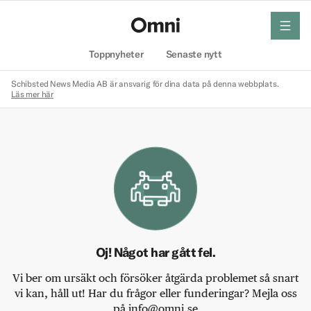
meny
Hem
Toppnyheter
Senaste nytt
Schibsted News Media AB är ansvarig för dina data på denna webbplats.
Läs mer här
Oj! Något har gått fel.
Vi ber om ursäkt och försöker åtgärda problemet så snart
vi kan, håll ut! Har du frågor eller funderingar? Mejla oss
på info@omni.se