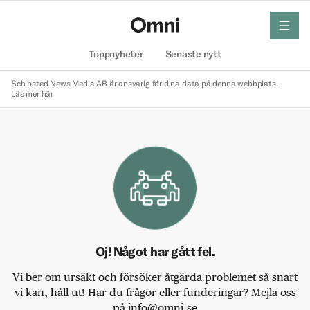
meny
Hem
Toppnyheter
Senaste nytt
Schibsted News Media AB är ansvarig för dina data på denna webbplats.
Läs mer här
Oj! Något har gått fel.
Vi ber om ursäkt och försöker åtgärda problemet så snart
vi kan, håll ut! Har du frågor eller funderingar? Mejla oss
på info@omni.se