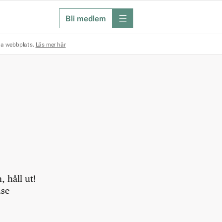
Bli medlem
meny
na webbplats.
Läs mer här
 håll ut!
.se