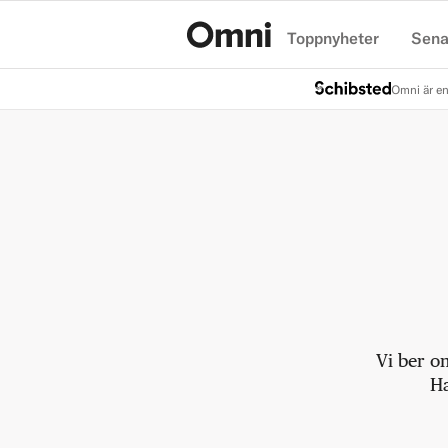
Toppnyheter
Sena
Hem
Omni är en
Vi ber o
Ha