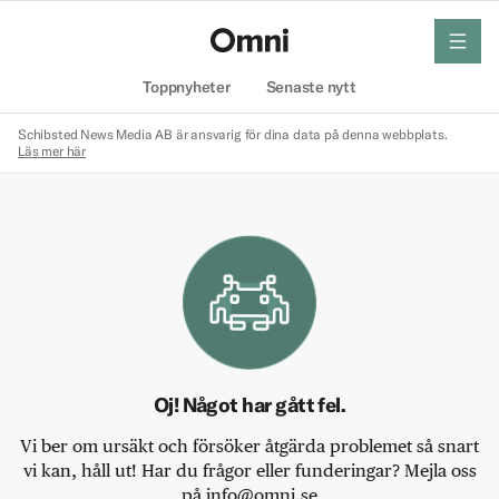
meny
Hem
Toppnyheter
Senaste nytt
Schibsted News Media AB är ansvarig för dina data på denna webbplats.
Läs mer här
Oj! Något har gått fel.
Vi ber om ursäkt och försöker åtgärda problemet så snart
vi kan, håll ut! Har du frågor eller funderingar? Mejla oss
på info@omni.se