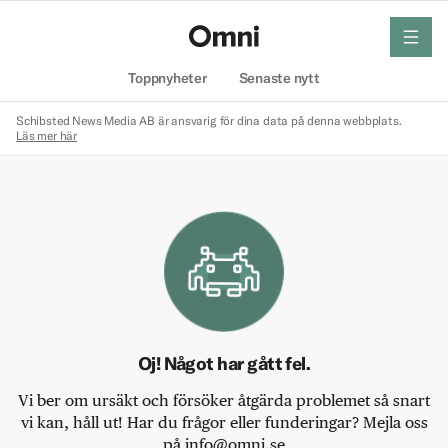
meny
Hem
Toppnyheter
Senaste nytt
Schibsted News Media AB är ansvarig för dina data på denna webbplats.
Läs mer här
Oj! Något har gått fel.
Vi ber om ursäkt och försöker åtgärda problemet så snart
vi kan, håll ut! Har du frågor eller funderingar? Mejla oss
på info@omni.se