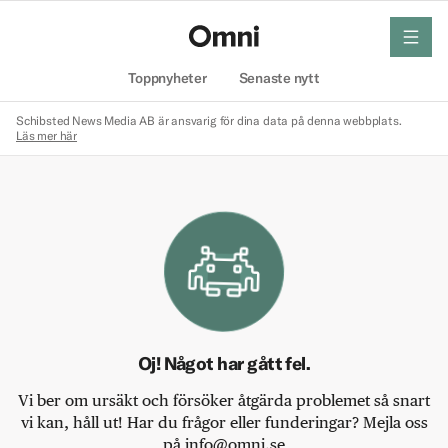
meny
Hem
Toppnyheter
Senaste nytt
Schibsted News Media AB är ansvarig för dina data på denna webbplats.
Läs mer här
Oj! Något har gått fel.
Vi ber om ursäkt och försöker åtgärda problemet så snart
vi kan, håll ut! Har du frågor eller funderingar? Mejla oss
på info@omni.se