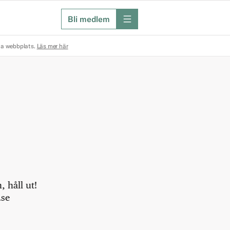
Bli medlem
meny
na webbplats.
Läs mer här
 håll ut!
.se