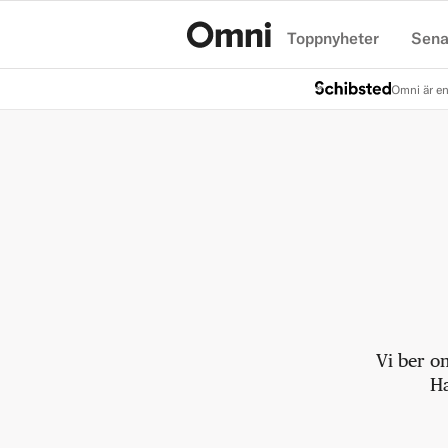
Toppnyheter
Sena
Hem
Omni är en
Vi ber o
Ha